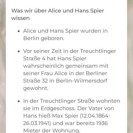
ROSE PODBIELSKI
Was wir über Alice und Hans Spier
LYDIA REIN
wissen
FRANZISKA ROSENSTOCK
Alice und Hans Spier wurden in
LEO ROSENSTOCK
Berlin geboren.
FANNY SAUL
Vor seiner Zeit in der Treuchtlinger
Straße 4 hat Hans Spier
ALICE SPIER
wahrscheinlich gemeinsam mit
HANS SPIER
seiner Frau Alice in der Berliner
Straße 32 in Berlin-Wilmersdorf
GERTRUD SUNDHEIMER
gewohnt.
MAX SUNDHEIMER
In der Treuchtlinger Straße wohnten
DENNY WIENER
sie im Erdgeschoss. Der Vater von
Hans hieß Max Spier (12.04.1864-
26.03.1941) und war bereits 1936
Mieter der Wohnung.