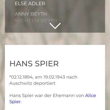
ELSE ADLER
ANNY BEYTH
WILHELM BEYTH
ELISE BRÜCK
HEDWIG BRÜCK
ERNA COHN
GERTRUD EISENBERG
HANS SPIER
ELSE KRÄMER
*02.12.1894, am 19.02.1943 nach
JACOB LEIBHOLZ
Auschwitz deportiert
GERTA MARCUSE
Hans Spier war der Ehemann von
Alice
EGON HEYSEMANN
Spier
.
KURT MARCUSE