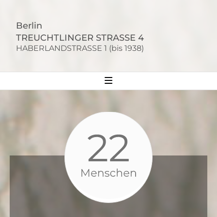
S
k
Berlin
i
TREUCHTLINGER STRASSE 4
p
HABERLANDSTRASSE 1 (bis 1938)
t
o
c
o
n
t
e
n
t